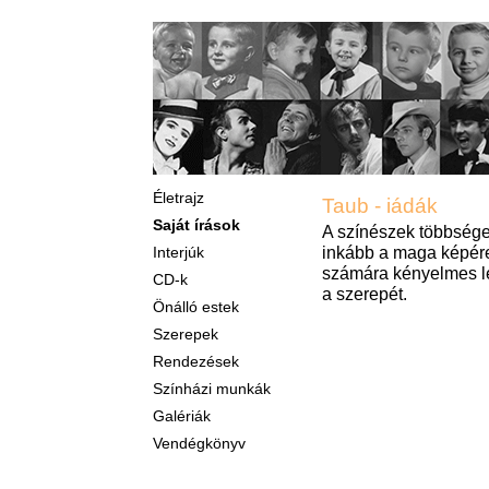
Életrajz
Taub - iádák
Saját írások
A színészek többsége 
inkább a maga képére 
Interjúk
számára kényelmes le
CD-k
a szerepét.
Önálló estek
Szerepek
Rendezések
Színházi munkák
Galériák
Vendégkönyv